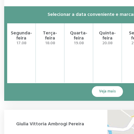
Selecionar a data conveniente e marca
Segunda-
Terça-
Quarta-
Quinta-
Se
feira
feira
feira
feira
f
17.08
18.08
19.08
20.08
2
Veja mais
Giulia Vittoria Ambrogi Pereira