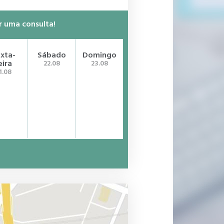
r uma consulta!
xta-
Sábado
Domingo
eira
22.08
23.08
1.08