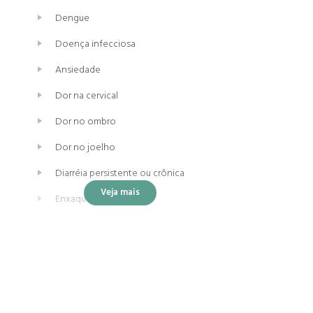
Dengue
Doença infecciosa
Ansiedade
Dor na cervical
Dor no ombro
Dor no joelho
Diarréia persistente ou crônica
Veja mais
Enxaqueca
Dor no coccix
Dor no quadril
Cefaleia tensional
Asma